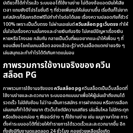
ปเดียวก็ได้กำไรแล้ว ระบบออโต้ใช้งานง่าย ไม่ต้องง้อแอดมินให้เสีย
เวลา แถมยังมีโปรโมชั่นดี ๆ ที่ช่วยเพิ่มทุนให้เล่นนานขึ้น เริ่มต้นก็ไม่ยาก
แค่สมัครก็รับเครดิตฟรีไปทำกำไรต่อได้เลย เรื่องความปลอดภัยก็ชัวร์
100% เพราะเป็นเว็บตรง ไม่ผ่านเอเย่นต์
ควีนสล็อต pg เว็บตรง
ทำให้
มั่นใจในเรื่องความมั่นคงและจ่ายเงินกันจริง ไม่เคยมีปัญหาเรื่องเงิน
หายหรือโกงเลย กลับกัน กลายเป็นเว็บที่ผมอยากแนะนำให้เพื่อน ๆ ที่
ชอบเสี่ยงโชคในเกมสล็อต ลองแล้วจะรู้ว่าควีนสล็อตแตกง่ายจริง ๆ
เล่นสนุกและทำกำไรได้ดีเกินคาดแน่นอน
ภาพรวมการใช้งานจริงของ ควีน
สล็อต PG
ภาพรวมการใช้งานจริงของ
ควีนสล็อต pg
ควีนสล็อตเป็นเว็บสล็อตที่
ใช้งานง่ายและสะดวกมาก ระบบออกแบบมาเพื่อให้ผู้เล่นเข้าถึงเกมได้
รวดเร็ว ไม่มีซับซ้อน ไม่ว่าจะเป็นการสมัคร การฝากถอน หรือการเลือก
เล่นเกมก็ทำได้ง่ายมาก ตัวเว็บไซต์มีความเสถียร เล่นลื่นไหล ไม่มีกระตุก
หรือเด้งออกบ่อย ๆ ฟีเจอร์ต่าง ๆ ก็ใช้งานง่าย เช่น เมนูภาษาไทย การ
ตั้งค่าระบบออโต้ที่ช่วยให้ทำรายการได้รวดเร็วและสะดวกมากขึ้น อีก
ทั้งยังมีทีมงานดูแลตลอด 24 ชั่วโมง คอยช่วยเหลือเมื่อเกิด