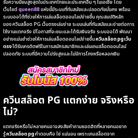
รับความนิยมสูงสุดในประเทศไทยและประเทศอื่น ๆ ในเอเชีย โดย
เว็บไซต์
queen88
แห่งนี้มีระบบที่ทันสมัยและปลอดภัยมั่นคง พร้อม
ระบบออโต้ที่ช่วยให้การเล่นสล็อตออนไลน์ง่ายขึ้น คุณสมบัติหลัก
ของ ควีนสล็อต PG เว็บตรงเล่นง่าย ระบบเล่นที่ทันสมัยและง่ายต่อการ
ใช้งานแตกจริง มีโอกาสที่จะชนะและได้รับเงินจริง ระบบออโต้ พัฒนา
อย่างแม่นยำช่วยให้การเล่นสล็อตออนไลน์ง่ายขึ้น
ควีนสล็อต pg เว็บ
ตรง
ได้รับเครดิตฟรีในการสมัครสมาชิกและเล่นเกมสล็อตออนไลน์
ปลอดภัย ระบบที่มีความโปร่งสูงและไม่มีการโกงหรือหลอกเงิน
ควีนสล็อต PG แตกง่าย จริงหรือ
ไม่?
แตกจริงหรือไม่ หลายคนอาจสงสัยคำถามยอดฮิตที่หลายคนอยาก
รู้
ควีนสล็อต pg
คำตอบคือ ใช่ แน่นอน เพราะเกมสล็อตจาก