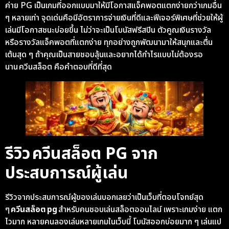
ค่าย PG เป็นเกมที่ออกแบบมาให้มีโอกาสแจ็คพอตแตกง่ายกว่าเกมอื่น
ๆ หลายเท่า จุดเด่นคือมีอัตราการจ่ายเงินที่ดีและฟีเจอร์พิเศษที่ช่วยให้ผู้
เล่นมีโอกาสชนะบ่อยขึ้น ไม่ว่าจะเป็นโบนัสฟรีสปิน ตัวคูณเงินรางวัล
หรือรางวัลแจ็คพอตที่แตกง่าย ทุกอย่างถูกพัฒนามาให้สนุกและตื่น
เต้นสุด ๆ ถ้าคุณเป็นสายชอบลุ้นและอยากได้กำไรแบบไม่ต้องรอ
นาน ควีนสล็อต คือคำตอบที่ดีที่สุด
รีวิว ควีนสล็อต PG จาก
ประสบการณ์ผู้เล่น
รีวิวจากประสบการณ์ผู้ของเล่นบอกเลยว่าเป็นเว็บที่ตอบโจทย์สุด
ๆ
ควีนสล็อต pg
สำหรับคนชอบเล่นสล็อตออนไลน์ เพราะเกมง่าย แตก
ไวมาก หลายคนลองเล่นหลายเกมในเว็บนี้ โบนัสออกบ่อยมาก ๆ เล่นแป