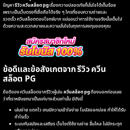
ปัญหา
รีวิว ควีนสล็อต pg
เรื่องความปลอดภัยก็มั่นใจได้เต็มร้อย
เพราะเป็นเว็บตรงที่เชื่อถือได้จริง ๆ ใครที่ชอบความง่ายและ
รวดเร็ว ควีนสล็อตตอบโจทย์มาก แน่นอนว่าการใช้งานจริงนั้นเต็มไป
ด้วยความสะดวกสบายและความมั่นใจในทุกการลงทุนของคุณ
ข้อดีและข้อสังเกตจาก รีวิว ควีน
สล็อต PG
ข้อดีของ ควีนสล็อตจากรีวิวผู้เล่น
ควีนสล็อต
pg
ต้องบอกก่อนเลย
ว่าที่เราหยิบยกมาเป็นแค่บางส่วนเท่านั้น มีดังนี้
เล่นง่าย แตกไว เกมมีความเข้าใจง่าย โบนัสออกบ่อย ทำให้ได้รับ
กำไรเร็ว
ระบบทันสมัยและเสถียร เว็บไซต์ใช้งานง่าย ลื่นไหล ไม่มีกระตุก